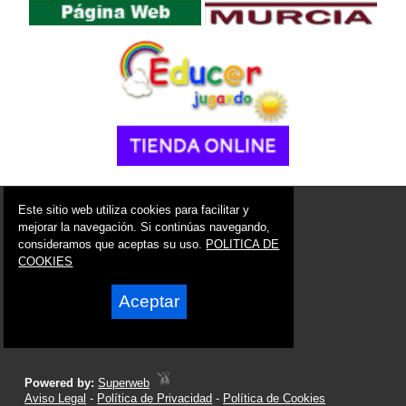
© 2006 - 2026 Portal de Águilas Noticias
Este sitio web utiliza cookies para facilitar y
info@portaldeaguilas.es
mejorar la navegación. Si continúas navegando,
consideramos que aceptas su uso.
POLITICA DE
Síguenos en:
COOKIES
Aceptar
Powered by:
Superweb
Aviso Legal
-
Política de Privacidad
-
Política de Cookies