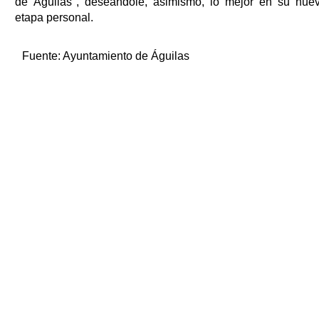
de Águilas", deseándole, asimismo, lo mejor en su nue
etapa personal.
Fuente:
Ayuntamiento de Águilas