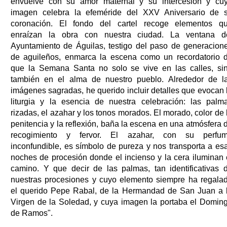
envuelve con su amor maternal y su intercesión y cu
imagen celebra la efeméride del XXV Aniversario de 
coronación. El fondo del cartel recoge elementos q
enraízan la obra con nuestra ciudad. La ventana d
Ayuntamiento de Águilas, testigo del paso de generacion
de aguileños, enmarca la escena como un recordatorio 
que la Semana Santa no solo se vive en las calles, si
también en el alma de nuestro pueblo. Alrededor de l
imágenes sagradas, he querido incluir detalles que evocan 
liturgia y la esencia de nuestra celebración: las palm
rizadas, el azahar y los tonos morados. El morado, color de 
penitencia y la reflexión, baña la escena en una atmósfera 
recogimiento y fervor. El azahar, con su perfu
inconfundible, es símbolo de pureza y nos transporta a es
noches de procesión donde el incienso y la cera iluminan 
camino. Y que decir de las palmas, tan identificativas 
nuestras procesiones y cuyo elemento siempre ha regala
el querido Pepe Rabal, de la Hermandad de San Juan a 
Virgen de la Soledad, y cuya imagen la portaba el Domin
de Ramos".