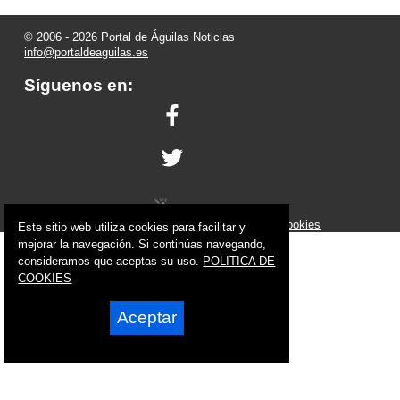
© 2006 - 2026 Portal de Águilas Noticias
info@portaldeaguilas.es
Síguenos en:
Powered by:
Superweb
Aviso Legal
-
Política de Privacidad
-
Política de Cookies
Este sitio web utiliza cookies para facilitar y
mejorar la navegación. Si continúas navegando,
consideramos que aceptas su uso.
POLITICA DE
COOKIES
Aceptar