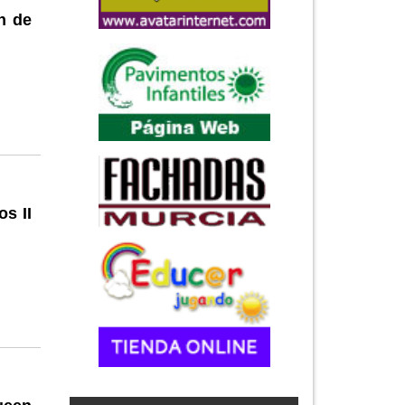
n de
s II