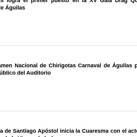
is logra el primer puesto en la XV Gala Drag Q
de Águilas
rtamen Nacional de Chirigotas Carnaval de Águilas 
público del Auditorio
a de Santiago Apóstol inicia la Cuaresma con el act