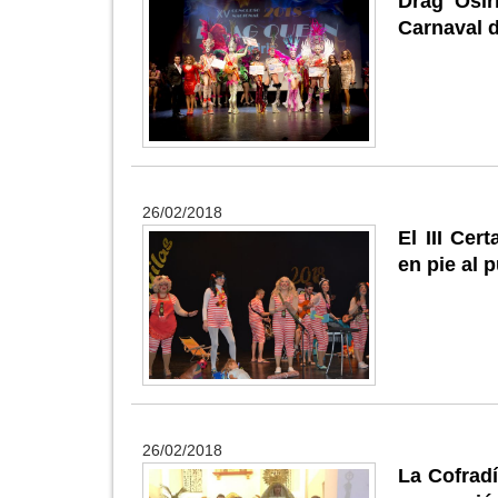
Drag Osir
Carnaval 
26/02/2018
El III Ce
en pie al 
26/02/2018
La Cofradí