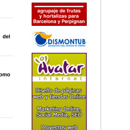
 del
como